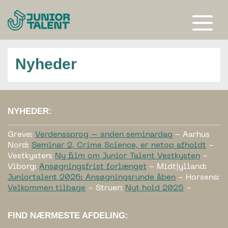
Gå
til
indhold
Åben
eller
luk
menu
Nyheder
NYHEDER:
Greve:
Verdenssprog – anden seminardag
- Aarhus
Nord:
Seminar 2, Crime Science, er netop afholdt
-
Vestkysten:
Ny film om Junior Talent Vestkysten
-
Viborg:
Ansøgningsfrist forlænget
- Midtjylland:
Juniortalent 2026: Ansøgningsrunde åben
- Horsens:
Velkommen tilbage
- Struer:
Nyt hold 2025
-
FIND NÆRMESTE AFDELING: