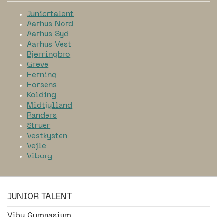
Juniortalent
Aarhus Nord
Aarhus Syd
Aarhus Vest
Bjerringbro
Greve
Herning
Horsens
Kolding
Midtjylland
Randers
Struer
Vestkysten
Vejle
Viborg
JUNIOR TALENT
Viby Gymnasium