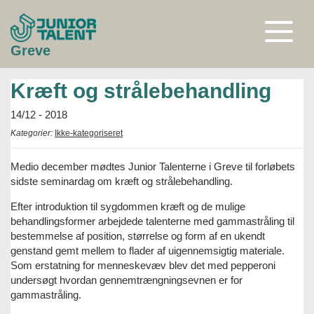
Gå
til
indhold
Åben
Greve
eller
luk
menu
Kræft og strålebehandling
14/12 - 2018
Kategorier:
Ikke-kategoriseret
Medio december mødtes Junior Talenterne i Greve til forløbets
sidste seminardag om kræft og strålebehandling.
Efter introduktion til sygdommen kræft og de mulige
behandlingsformer arbejdede talenterne med gammastråling til
bestemmelse af position, størrelse og form af en ukendt
genstand gemt mellem to flader af uigennemsigtig materiale.
Som erstatning for menneskevæv blev det med pepperoni
undersøgt hvordan gennemtrængningsevnen er for
gammastråling.