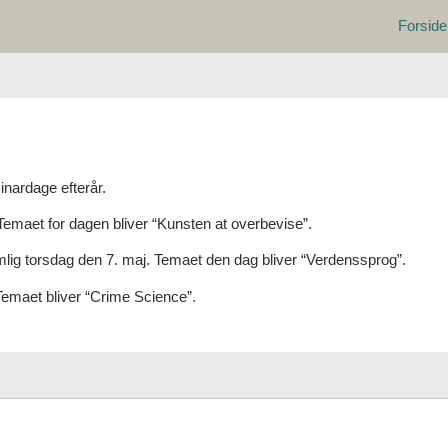
Forside
nardage efterår.
Temaet for dagen bliver “Kunsten at overbevise”.
mlig torsdag den 7. maj. Temaet den dag bliver “Verdenssprog”.
Temaet bliver “Crime Science”.