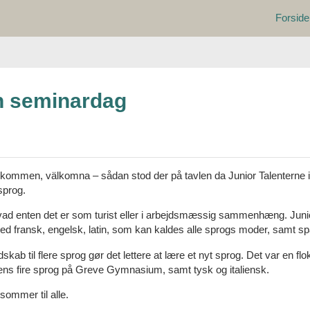
Forside
n seminardag
kommen, välkomna – sådan stod der på tavlen da Junior Talenterne i 
sprog.
, hvad enten det er som turist eller i arbejdsmæssig sammenhæng. Jun
med fransk, engelsk, latin, som kan kaldes alle sprogs moder, samt s
ab til flere sprog gør det lettere at lære et nyt sprog. Det var en flok
gens fire sprog på Greve Gymnasium, samt tysk og italiensk.
ommer til alle.