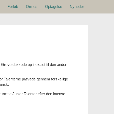
Hovedmenu
Forløb
Om os
Optagelse
Nyheder
Greve dukkede op i lokalet til den anden
ior Talenterne prøvede gennem forskellige
pansk.
 trætte Junior Talenter efter den intense