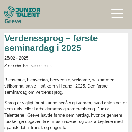
Gå
til
indhold
Åben
Greve
eller
luk
menu
Verdenssprog – første
seminardag i 2025
25/02 - 2025
Kategorier:
Ikke-kategoriseret
Bienvenue, bienvenido, benvenuto, welcome, wilkommen,
välkomna, salve – så kom vi i gang i 2025. Den første
seminardag om verdenssprog.
Sprog er vigtigt for at kunne begå sig i verden, hvad enten det er
som turist eller i arbejdsmæssig sammenhæng. Junior
Talenterne i Greve havde første seminardag, hvor de gennem
forskellige opgaver, tale, musikvideoer og quiz arbejdede med
spansk, latin, fransk og engelsk.