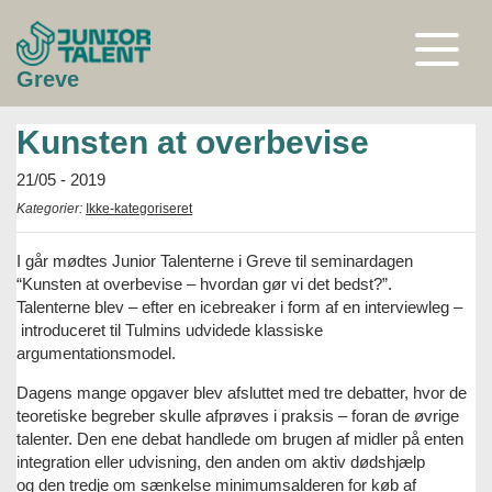
Gå
til
indhold
Åben
Greve
eller
luk
menu
Kunsten at overbevise
21/05 - 2019
Kategorier:
Ikke-kategoriseret
I går mødtes Junior Talenterne i Greve til seminardagen
“Kunsten at overbevise – hvordan gør vi det bedst?”.
Talenterne blev – efter en icebreaker i form af en interviewleg –
introduceret til Tulmins udvidede klassiske
argumentationsmodel.
Dagens mange opgaver blev afsluttet med tre debatter, hvor de
teoretiske begreber skulle afprøves i praksis – foran de øvrige
talenter. Den ene debat handlede om brugen af midler på enten
integration eller udvisning, den anden om aktiv dødshjælp
og den tredje om sænkelse minimumsalderen for køb af