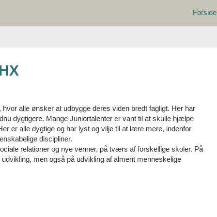
Forside
HHX
, hvor alle ønsker at udbygge deres viden bredt fagligt. Her har
endnu dygtigere. Mange Juniortalenter er vant til at skulle hjælpe
er alle dygtige og har lyst og vilje til at lære mere, indenfor
nskabelige discipliner.
sociale relationer og nye venner, på tværs af forskellige skoler. På
ge udvikling, men også på udvikling af alment menneskelige