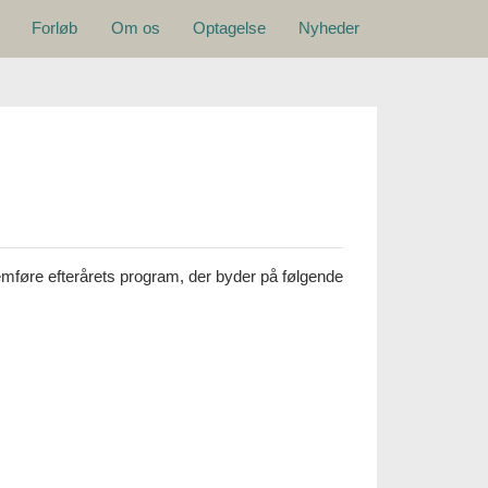
Hovedmenu
Forløb
Om os
Optagelse
Nyheder
emføre efterårets program, der byder på følgende