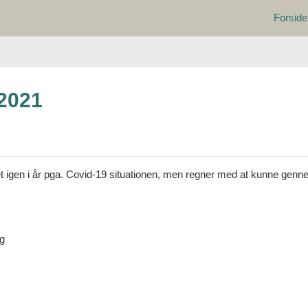
Forside
 2021
et igen i år pga. Covid-19 situationen, men regner med at kunne genn
og