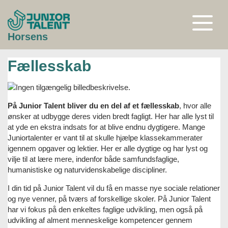
Gå
til
indhold
Åben
Horsens
eller
luk
menu
Fællesskab
På Junior Talent bliver du en del af et fællesskab
, hvor alle
ønsker at udbygge deres viden bredt fagligt. Her har alle lyst til
at yde en ekstra indsats for at blive endnu dygtigere. Mange
Juniortalenter er vant til at skulle hjælpe klassekammerater
igennem opgaver og lektier. Her er alle dygtige og har lyst og
vilje til at lære mere, indenfor både samfundsfaglige,
humanistiske og naturvidenskabelige discipliner.
I din tid på Junior Talent vil du få en masse nye sociale relationer
og nye venner, på tværs af forskellige skoler. På Junior Talent
har vi fokus på den enkeltes faglige udvikling, men også på
udvikling af alment menneskelige kompetencer gennem