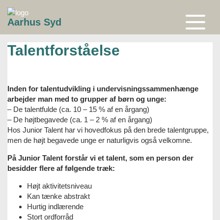
Gå
til
Aarhus Syd
indhold
Åben
eller
luk
Talentforståelse
menu
Inden for talentudvikling i undervisningssammenhænge
arbejder man med to grupper af børn og unge:
– De talentfulde (ca. 10 – 15 % af en årgang)
– De højtbegavede (ca. 1 – 2 % af en årgang)
Hos Junior Talent har vi hovedfokus på den brede talentgruppe,
men de højt begavede unge er naturligvis også velkomne.
På Junior Talent forstår vi et talent, som en person der
besidder flere af følgende træk:
Højt aktivitetsniveau
Kan tænke abstrakt
Hurtig indlærende
Stort ordforråd