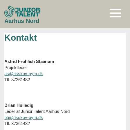
Gå
til
indhold
Åben
Aarhus Nord
eller
luk
menu
Kontakt
Astrid Frøhlich Staanum
Projektleder
as@risskov-gym.dk
Tlf. 87361482
Brian Hølledig
Leder af Junior Talent Aarhus Nord
bg@risskov-gym.dk
Tlf. 87361482