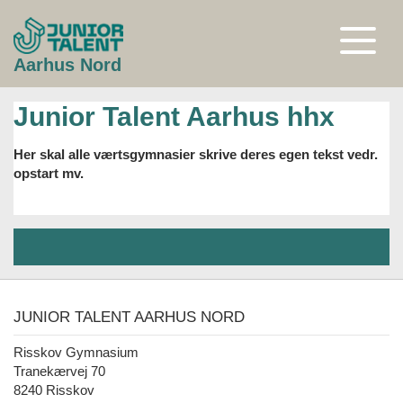
Gå
til
indhold
Åben
Aarhus Nord
eller
luk
menu
Junior Talent Aarhus hhx
Her skal alle værtsgymnasier skrive deres egen tekst vedr.
opstart mv.
JUNIOR TALENT AARHUS NORD
Risskov Gymnasium
Tranekærvej 70
8240 Risskov