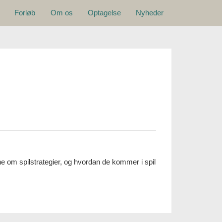
Hovedmenu
Forløb
Om os
Optagelse
Nyheder
 om spilstrategier, og hvordan de kommer i spil