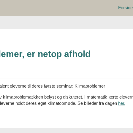
Forside
emer, er netop afhold
lent eleverne til deres første seminar: Klimaproblemer
limaproblematikken belyst og diskuteret. I matematik lærte eleverne
 eleverne holdt deres eget klimatopmøde. Se billeder fra dagen
her.