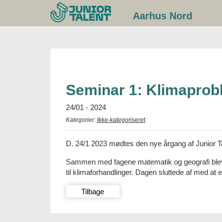
Gå
Aarhus Nord
til
indhold
Seminar 1: Klimaprobl
24/01 - 2024
Kategorier:
Ikke-kategoriseret
D. 24/1 2023 mødtes den nye årgang af Junior Ta
Sammen med fagene matematik og geografi blev k
til klimaforhandlinger. Dagen sluttede af med at
Tilbage