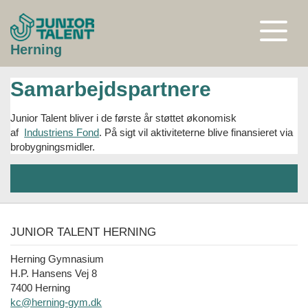
Gå
til
indhold
Åben
Herning
eller
luk
menu
Samarbejdspartnere
Junior Talent bliver i de første år støttet økonomisk
af
Industriens Fond
. På sigt vil aktiviteterne blive finansieret via
brobygningsmidler.
JUNIOR TALENT HERNING
Herning Gymnasium
H.P. Hansens Vej 8
7400 Herning
kc@herning-gym.dk